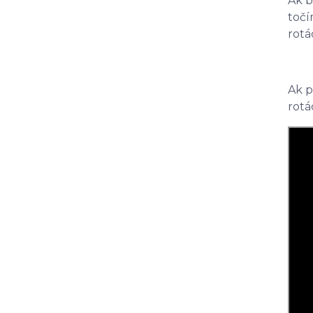
Ak b
točí
rotá
Ak p
rotá