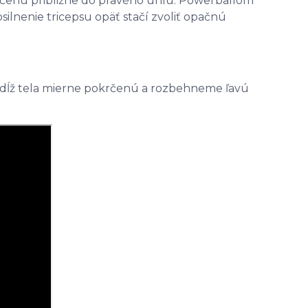
rčenú približne do pravého uhlu. Powerballom
silnenie tricepsu opäť stačí zvoliť opačnú
zdĺž tela mierne pokrčenú a rozbehneme ľavú