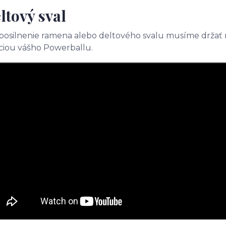
ltový sval
posilnenie ramena alebo deltového svalu musíme držať r
ciou vášho Powerballu.