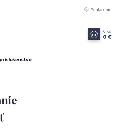
Prihlásenie
0
ks
0 €
príslušenstvo
anie
ť