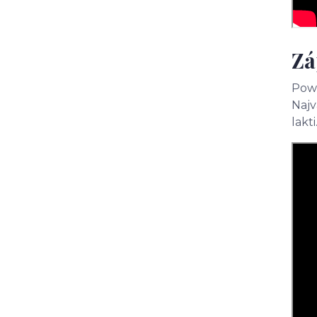
Zá
Powe
Najv
lakt