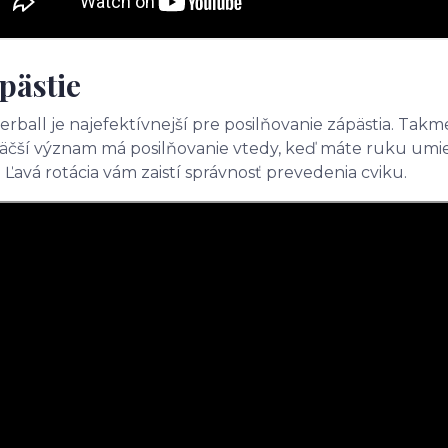
pästie
rball je najefektívnejší pre posilňovanie zápästia. Takme
äčší význam má posilňovanie vtedy, keď máte ruku umie
i. Ľavá rotácia vám zaistí správnosť prevedenia cviku.