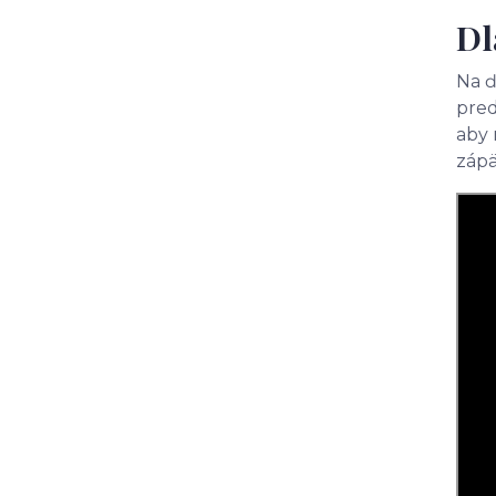
Dl
Na ď
pred
aby 
zápä