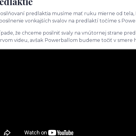
edlaktie
posilňovaní predlaktia musíme mať ruku mierne od tela, ľ
posilnenie vonkajších svalov na predlaktí točíme s Powe
ípade, že chceme posilniť svaly na vnútornej strane pr
prvom videu, avšak Powerballom budeme točiť v smere h