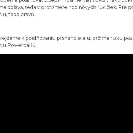
udeme posilňovať biceps, musíme mať ruku v lakti pok
me doľava, teda v protismere hodinových ručičiek. Pre po
ciu, teda pravú.
rejdeme k posilňovaniu prsného svalu, držíme ruku po
ciu Powerballu.