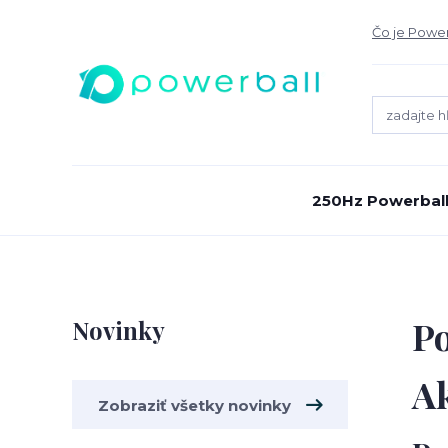
Čo je Power
250Hz Powerbal
Po
Novinky
Ak
Zobraziť všetky novinky