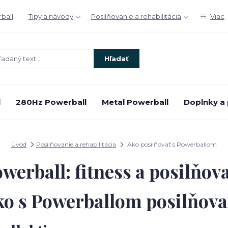
ball
Tipy a návody
Posilňovanie a rehabilitácia
Viac
Hľadať
l
280Hz Powerball
Metal Powerball
Doplnky a 
Úvod
Posilňovanie a rehabilitácia
Ako posilňovať s Powerballom
werball: fitness a posilňov
o s Powerballom posilňova