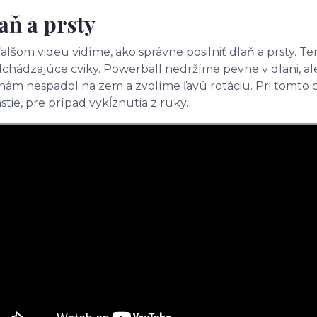
aň a prsty
alšom videu vidíme, ako správne posilniť dlaň a prsty. Te
chádzajúce cviky. Powerball nedržíme pevne v dlani, al
nám nespadol na zem a zvolíme ľavú rotáciu. Pri tomto 
stie, pre prípad vykĺznutia z ruky.