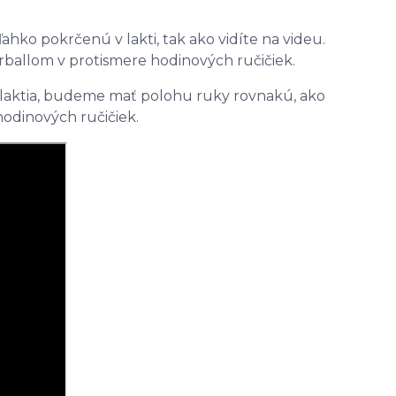
ahko pokrčenú v lakti, tak ako vidíte na videu.
rballom v protismere hodinových ručičiek.
edlaktia, budeme mať polohu ruky rovnakú, ako
odinových ručičiek.