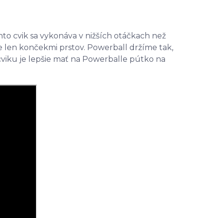
nto cvik sa vykonáva v nižších otáčkach než
e len končekmi prstov. Powerball držíme tak,
cviku je lepšie mať na Powerballe pútko na