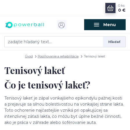
0
ks
0 €
Menu
Hľadať
Úvod
Posilňovanie a rehabilitácia
Tenisový lakeť
Tenisový lakeť
Čo je tenisový lakeť?
Tenisový lakeť je zápal vonkajšieho epikondylu pažnej kosti
a prejavuje sa silnou bolestivosťou na vonkajšej strane lakťa.
Toto ochorenie najčastejšie vzniká pri opakujúcej sa
intenzívnej záťaži lakťa, čo môžu byť úplne bežné činnosti,
ako je práca v záhrade alebo šoférovanie auta.