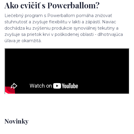
Ako cvičiť s Powerballom?
Liečebný program s Powerballom pomáha znižovať
stuhnutosť a zvyšuje flexibilitu v lakti a zápästí. Naviac
dochádza ku zvýšeniu produkcie synoviálnej tekutiny a
zvyšuje sa prietok krvi v poškodenej oblasti - dlhotrvajúca
úľava je okamžitá.
Novinky