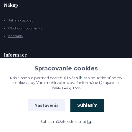
Nákup
Jak nakupovat
Obchodní podmínky
Kontakty
Informace
Spracovanie cookies
Co je Powerball
Náš e-shop a partneri potrebujú Váš
súhlas
s použitím súborov
Jak vybrat Powerball
cookies, aby Vám mohli zobrazovať informácie týkajúce sa
Vašich záujmov.
Súhlasím
Nastavenia
Notia, spol. s r. o.
Súhlas môžete odmietnuť
tu
.
Vytvorené na
Eshop-rychlo.sk