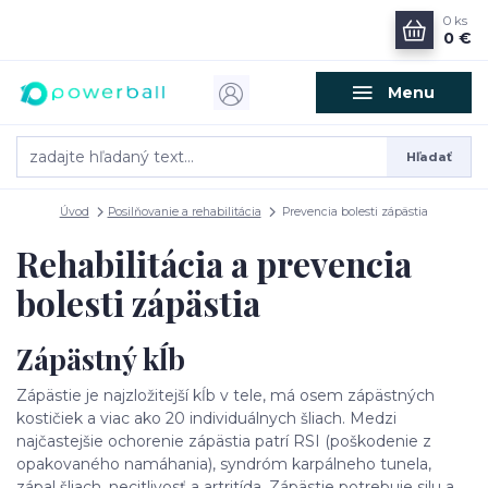
0
ks
0 €
Menu
Hľadať
Úvod
Posilňovanie a rehabilitácia
Prevencia bolesti zápästia
Rehabilitácia a prevencia
bolesti zápästia
Zápästný kĺb
Zápästie je najzložitejší kĺb v tele, má osem zápästných
kostičiek a viac ako 20 individuálnych šliach. Medzi
najčastejšie ochorenie zápästia patrí RSI (poškodenie z
opakovaného namáhania), syndróm karpálneho tunela,
zápal šliach, necitlivosť a artritída. Zápästie potrebuje silu a