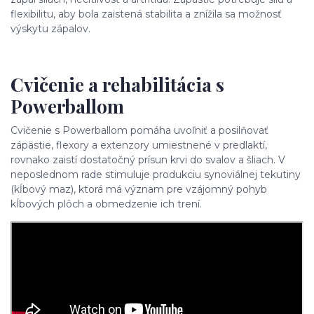
flexibilitu, aby bola zaistená stabilita a znížila sa možnosť
výskytu zápalov.
Cvičenie a rehabilitácia s
Powerballom
Cvičenie s Powerballom pomáha uvoľniť a posilňovať
zápästie, flexory a extenzory umiestnené v predlaktí,
rovnako zaistí dostatočný prísun krvi do svalov a šliach. V
neposlednom rade stimuluje produkciu synoviálnej tekutiny
(kĺbový maz), ktorá má význam pre vzájomný pohyb
kĺbových plôch a obmedzenie ich trení.