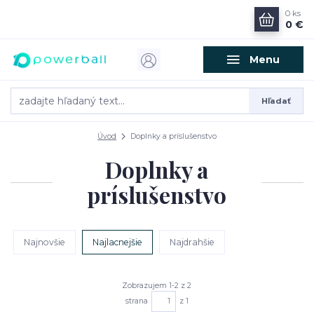
0
ks
0 €
Menu
Hľadať
Úvod
Doplnky a príslušenstvo
Doplnky a
príslušenstvo
Najnovšie
Najlacnejšie
Najdrahšie
Zobrazujem 1-2 z 2
strana
z 1