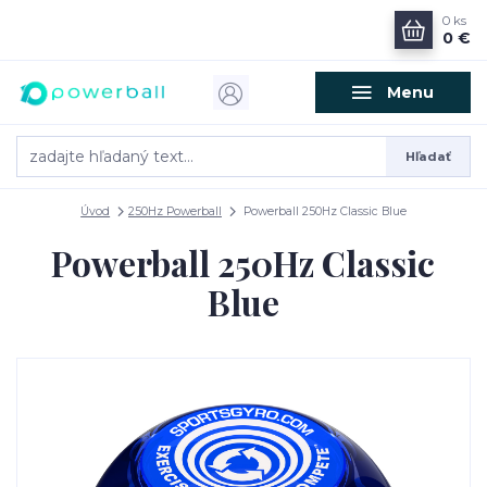
0
ks
0 €
Menu
Hľadať
Úvod
250Hz Powerball
Powerball 250Hz Classic Blue
Powerball 250Hz Classic
Blue