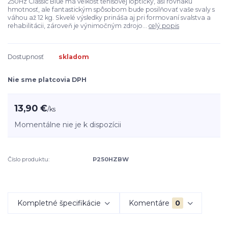
250Hz Classic Blue má veľkosť tenisovej loptičky, asi rovnakú
hmotnosť, ale fantastickým spôsobom bude posilňovať vaše svaly s
váhou až 12 kg. Skvelé výsledky prináša aj pri formovaní svalstva a
rehabilitácii, zároveň je výnimočným zdrojo...
celý popis
Dostupnosť
skladom
Nie sme platcovia DPH
13,90 €
/
ks
Momentálne nie je k dispozícii
Číslo produktu:
P250HZBW
Kompletné špecifikácie
Komentáre
0