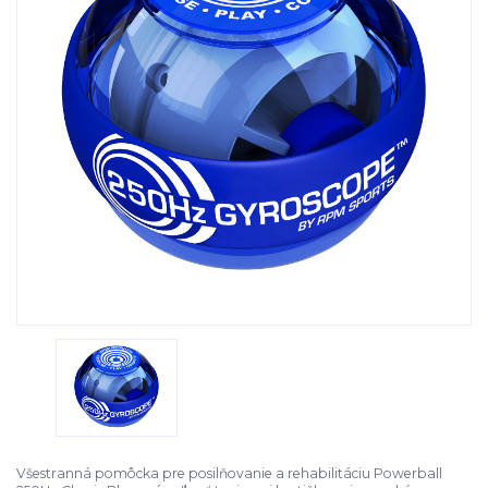
Všestranná pomôcka pre posilňovanie a rehabilitáciu Powerball