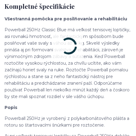
Kompletné špecifikácie
Všestranná pomôcka pre posilňovanie a rehabilitáciu
Powerball 250Hz Classic Blue má veľkosť tenisovej loptičky,
asi rovnakú hmotnosť, ale fantastickým spôsobom bude
posilňovať vaše svaly s váhou až 12 kg. Skvelé výsledky
prináša aj pri formovaní svalstva a rehabilitácii, zároveň je
výnimočným zdrojom zábavy a súťaženia. Keď Powerball
roztočíte vysokou rýchlosťou, za chvíľu ucítite, ako vám
začínajú horieť svaly na ruke. Roztočte Powerball pomalou
rýchlosťou a stane sa z neho fantastický nástroj pre
rehabilitáciu a predchádzanie zranení paží. Odporúčame
používať Powerball len niekoľko minút každý deň a čoskoro
by ste mali spoznať rozdiel v sile vášho úchopu.
Popis
Powerball 250Hz je vyrobený z polykarbonátového plášťa a
rotoru so štartovacími šnúrkami pre roztočenie.
Aj pri veľkosti tenisovej loptičky sa Powerball 250Hz dokáže