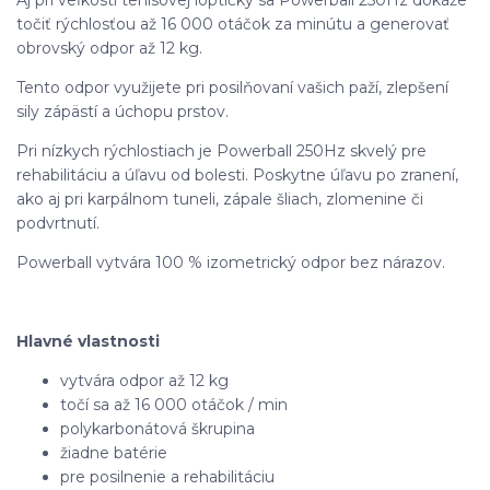
točiť rýchlosťou až 16 000 otáčok za minútu a generovať
obrovský odpor až 12 kg.
Tento odpor využijete pri posilňovaní vašich paží, zlepšení
sily zápästí a úchopu prstov.
Pri nízkych rýchlostiach je Powerball 250Hz skvelý pre
rehabilitáciu a úľavu od bolesti. Poskytne úľavu po zranení,
ako aj pri karpálnom tuneli, zápale šliach, zlomenine či
podvrtnutí.
Powerball vytvára 100 % izometrický odpor bez nárazov.
Hlavné vlastnosti
vytvára odpor až 12 kg
točí sa až 16 000 otáčok / min
polykarbonátová škrupina
žiadne batérie
pre posilnenie a rehabilitáciu